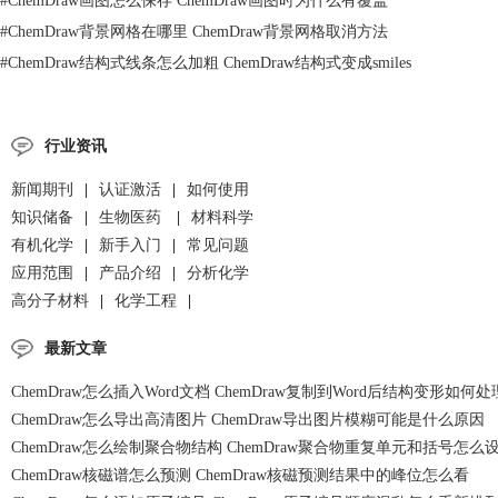
#
ChemDraw画图怎么保存 ChemDraw画图时为什么有覆盖
#
ChemDraw背景网格在哪里 ChemDraw背景网格取消方法
#
ChemDraw结构式线条怎么加粗 ChemDraw结构式变成smiles
行业资讯
新闻期刊
|
认证激活
|
如何使用
知识储备
|
生物医药
|
材料科学
有机化学
|
新手入门
|
常见问题
应用范围
|
产品介绍
|
分析化学
高分子材料
|
化学工程
|
最新文章
ChemDraw怎么插入Word文档 ChemDraw复制到Word后结构变形如何处
ChemDraw怎么导出高清图片 ChemDraw导出图片模糊可能是什么原因
ChemDraw怎么绘制聚合物结构 ChemDraw聚合物重复单元和括号怎么
ChemDraw核磁谱怎么预测 ChemDraw核磁预测结果中的峰位怎么看