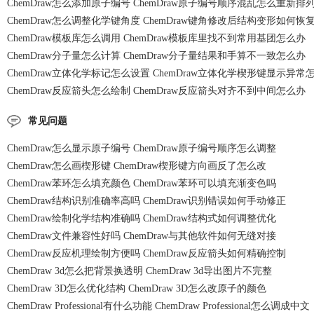
ChemDraw怎么添加原子编号 ChemDraw原子编号顺序混乱怎么重新排
ChemDraw怎么调整化学键角度 ChemDraw键角修改后结构变形如何恢
ChemDraw模板库怎么调用 ChemDraw模板库里找不到常用基团怎么办
ChemDraw分子量怎么计算 ChemDraw分子量结果和手算不一致怎么办
ChemDraw立体化学标记怎么设置 ChemDraw立体化学楔形键显示异常
ChemDraw反应箭头怎么绘制 ChemDraw反应箭头对齐不到中间怎么办
常见问题
ChemDraw怎么显示原子编号 ChemDraw原子编号顺序怎么调整
ChemDraw怎么画楔形键 ChemDraw楔形键方向画反了怎么改
ChemDraw苯环怎么填充颜色 ChemDraw苯环可以填充渐变色吗
ChemDraw结构识别准确率高吗 ChemDraw识别错误如何手动修正
ChemDraw绘制化学结构准确吗 ChemDraw结构式如何调整优化
ChemDraw文件兼容性好吗 ChemDraw与其他软件如何无缝对接
ChemDraw反应机理绘制方便吗 ChemDraw反应箭头如何精确控制
ChemDraw 3d怎么把背景换透明 ChemDraw 3d导出图片不完整
ChemDraw 3D怎么优化结构 ChemDraw 3D怎么改原子的颜色
ChemDraw Professional有什么功能 ChemDraw Professional怎么调成中文