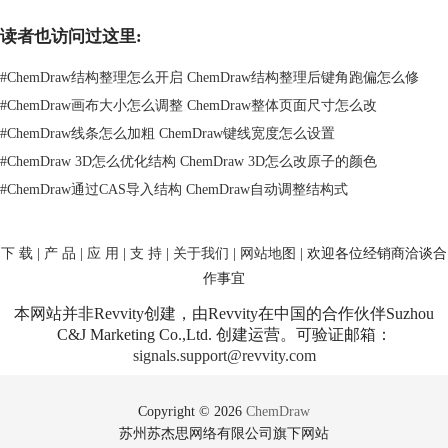
读者也访问过这里:
#
ChemDraw结构整理怎么开启 ChemDraw结构整理后键角跑偏怎么修
#
ChemDraw画布大小怎么调整 ChemDraw整体页面尺寸怎么改
#
ChemDraw线条怎么加粗 ChemDraw键线宽度怎么设置
#
ChemDraw 3D怎么优化结构 ChemDraw 3D怎么改原子的颜色
#
ChemDraw通过CAS导入结构 ChemDraw自动调整结构式
下 载
|
产 品
|
应 用
|
支 持
|
关于我们
|
网站地图
| 欢迎各位经销商洽谈合
作事宜
本网站并非Revvity创建，由Revvity在中国的合作伙伴Suzhou
C&J Marketing Co.,Ltd. 创建运营。可验证邮箱：
signals.support@revvity.com
Copyright © 2026
ChemDraw
在弹出的子菜单中，选择您想要的线条宽度。ChemDraw提供了多种预设
苏州苏杰思网络有限公司旗下网站
的线条宽度，您也可以选择“自定义线条宽度”进行更精细的调整。