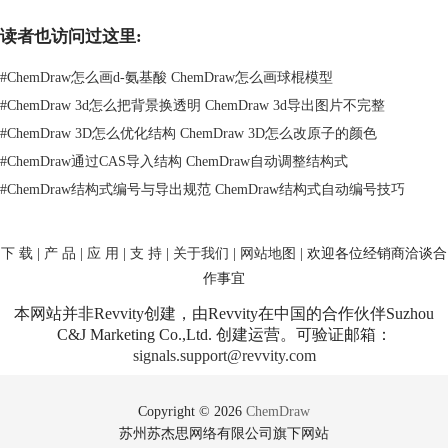
2、选择原子或键：单击Lasso或Marquee，点击鼠标围绕结构从一端拖动
到另一端，该原子或键将被选择。
读者也访问过这里:
#
ChemDraw怎么画d-氨基酸 ChemDraw怎么画球棍模型
#
ChemDraw 3d怎么把背景换透明 ChemDraw 3d导出图片不完整
#
ChemDraw 3D怎么优化结构 ChemDraw 3D怎么改原子的颜色
#
ChemDraw通过CAS导入结构 ChemDraw自动调整结构式
#
ChemDraw结构式编号与导出规范 ChemDraw结构式自动编号技巧
下 载
|
产 品
|
应 用
|
支 持
|
关于我们
|
网站地图
| 欢迎各位经销商洽谈合
作事宜
本网站并非Revvity创建，由Revvity在中国的合作伙伴Suzhou
C&J Marketing Co.,Ltd. 创建运营。可验证邮箱：
signals.support@revvity.com
3、删除原子或键：选择原子或键，单击Tools Palette－Eraser或Toolbar－
Cut或Delete、Backspace，可以执行删除的目的。可以使用Undo Delete和
Copyright © 2026
ChemDraw
Redo Delete命令进行撤销和恢复删除。
苏州苏杰思网络有限公司旗下网站
无论是微调分子构型还是构建全新分子，改变原子位置的功能都在为您的