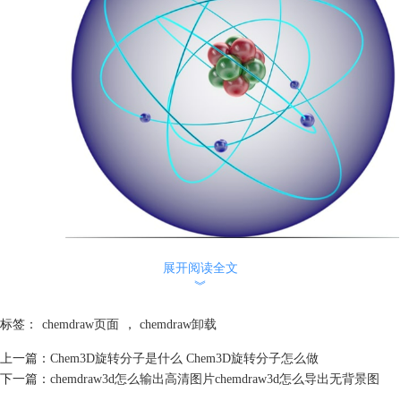
展开阅读全文
二、chemdraw3d怎么改原子位置
︾
ChemDraw 3D为改变原子位置提供了多种途径。你可以利用工具栏中的
功能按钮，精确地输入坐标数值来调整原子的位置。
标签：
chemdraw页面
，
chemdraw卸载
1、不饱和键，在SolidBond激活的情况下，指向需要改变键级的键，从键
上一篇：
Chem3D旋转分子是什么 Chem3D旋转分子怎么做
的一端拖动到另一端即可增加一个键，单击可以改变不饱和键的排列，不
下一篇：
chemdraw3d怎么输出高清图片chemdraw3d怎么导出无背景图
饱和键的排列方法主要有三种：向外、向内以及居中。