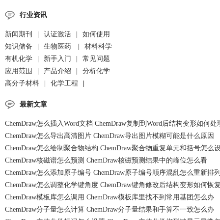
行业资讯
新闻期刊
|
认证激活
|
如何使用
知识储备
|
生物医药
|
材料科学
有机化学
|
新手入门
|
常见问题
应用范围
|
产品介绍
|
分析化学
高分子材料
|
化学工程
|
最新文章
ChemDraw怎么插入Word文档 ChemDraw复制到Word后结构变形如何处
ChemDraw怎么导出高清图片 ChemDraw导出图片模糊可能是什么原因
ChemDraw怎么绘制聚合物结构 ChemDraw聚合物重复单元和括号怎么
ChemDraw核磁谱怎么预测 ChemDraw核磁预测结果中的峰位怎么看
ChemDraw怎么添加原子编号 ChemDraw原子编号顺序混乱怎么重新排
ChemDraw怎么调整化学键角度 ChemDraw键角修改后结构变形如何恢
ChemDraw模板库怎么调用 ChemDraw模板库里找不到常用基团怎么办
ChemDraw分子量怎么计算 ChemDraw分子量结果和手算不一致怎么办