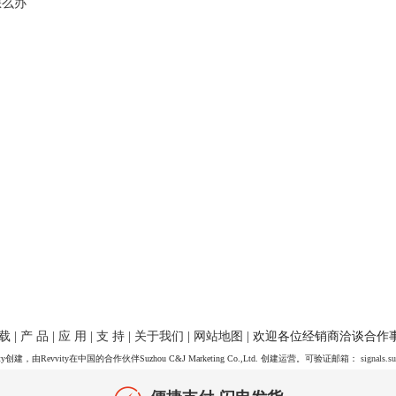
怎么办
 载
|
产 品
|
应 用
|
支 持
|
关于我们
|
网站地图
| 欢迎各位经销商洽谈合作
y创建，由Revvity在中国的合作伙伴Suzhou C&J Marketing Co.,Ltd. 创建运营。可验证邮箱：
signals.s