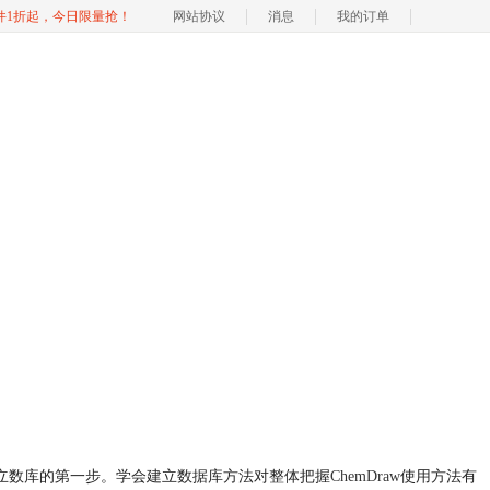
软件1折起，今日限量抢！
网站协议
消息
我的订单
就是建立数库的第一步。学会建立数据库方法对整体把握
ChemDraw
使用方法有