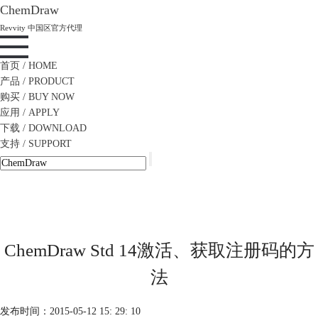
ChemDraw
Revvity 中国区官方代理
首页
/ HOME
产品
/ PRODUCT
购买
/ BUY NOW
应用
/ APPLY
下载
/ DOWNLOAD
支持
/ SUPPORT
ChemDraw Std 14激活、获取注册码的方
法
发布时间：2015-05-12 15: 29: 10