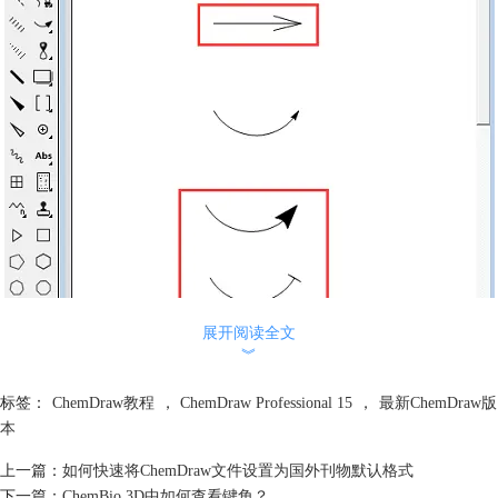
展开阅读全文
︾
箭头大小效果图
上图只局部选择了直线箭头和弧形箭头作为案例为大家讲解前后效果图，
标签：
ChemDraw教程
，
ChemDraw Professional 15
，
最新ChemDraw版
红框中就是更改后的样式，没有红框的就是ChemDraw Professional 15默
本
认的大小。细心的用户可以发现，最后一个弧形箭头的箭头处变成了一条
上一篇：
如何快速将ChemDraw文件设置为国外刊物默认格式
直线，这是拖拉到极致的原因。如果用户需要添加的是其他类型的箭头，
下一篇：
ChemBio 3D中如何查看键角？
更改箭头大小的操作方法是一样的。