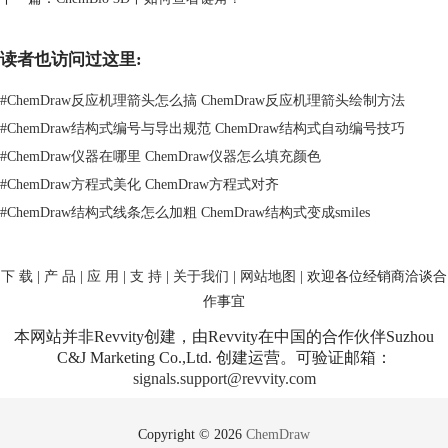
以上就是对ChemDraw Professional 15更改箭头大小操作方法的指导，教
程内容比较简单，如果需要学习更多最新ChemDraw版本绘制技巧请点击
读者也访问过这里:
ChemDraw教程：如何编辑结构示意图
。
#
ChemDraw反应机理箭头怎么搞 ChemDraw反应机理箭头绘制方法
#
ChemDraw结构式编号与导出规范 ChemDraw结构式自动编号技巧
#
ChemDraw仪器在哪里 ChemDraw仪器怎么填充颜色
#
ChemDraw方程式美化 ChemDraw方程式对齐
#
ChemDraw结构式线条怎么加粗 ChemDraw结构式变成smiles
下 载
|
产 品
|
应 用
|
支 持
|
关于我们
|
网站地图
| 欢迎各位经销商洽谈合
作事宜
本网站并非Revvity创建，由Revvity在中国的合作伙伴Suzhou
C&J Marketing Co.,Ltd. 创建运营。可验证邮箱：
signals.support@revvity.com
Copyright © 2026
ChemDraw