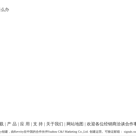
怎么办
 载
|
产 品
|
应 用
|
支 持
|
关于我们
|
网站地图
| 欢迎各位经销商洽谈合作
y创建，由Revvity在中国的合作伙伴Suzhou C&J Marketing Co.,Ltd. 创建运营。可验证邮箱：
signals.s