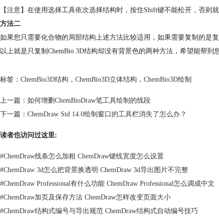
【注意】在使用选择工具依次选择结构时，按住Shift键不能松开，否则
方法二
如果您只需要化合物的局部结构上述方法比较适用，如果需要复制的是复
以上就是只复制ChemBio 3D结构却没有背景色的两种方法，希望能帮到您
标签：
ChemBio3D结构
，
ChemBio3D立体结构
，
ChemBio3D绘制
上一篇：
如何增删ChemBioDraw笔工具绘制的线段
下一篇：
ChemDraw Std 14.0绘制窗口的工具栏消失了怎么办？
读者也访问过这里:
#
ChemDraw线条怎么加粗 ChemDraw键线宽度怎么设置
#
ChemDraw 3d怎么把背景换透明 ChemDraw 3d导出图片不完整
#
ChemDraw Professional有什么功能 ChemDraw Professional怎么调成中文
#
ChemDraw加页及保存方法 ChemDraw怎样改变页面大小
#
ChemDraw结构式编号与导出规范 ChemDraw结构式自动编号技巧