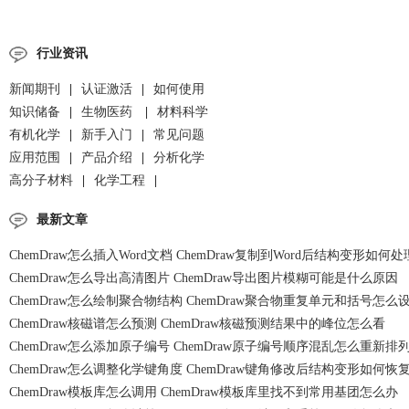
行业资讯
新闻期刊
|
认证激活
|
如何使用
知识储备
|
生物医药
|
材料科学
有机化学
|
新手入门
|
常见问题
应用范围
|
产品介绍
|
分析化学
高分子材料
|
化学工程
|
最新文章
ChemDraw怎么插入Word文档 ChemDraw复制到Word后结构变形如何处
ChemDraw怎么导出高清图片 ChemDraw导出图片模糊可能是什么原因
ChemDraw怎么绘制聚合物结构 ChemDraw聚合物重复单元和括号怎么
ChemDraw核磁谱怎么预测 ChemDraw核磁预测结果中的峰位怎么看
ChemDraw怎么添加原子编号 ChemDraw原子编号顺序混乱怎么重新排
ChemDraw怎么调整化学键角度 ChemDraw键角修改后结构变形如何恢
ChemDraw模板库怎么调用 ChemDraw模板库里找不到常用基团怎么办