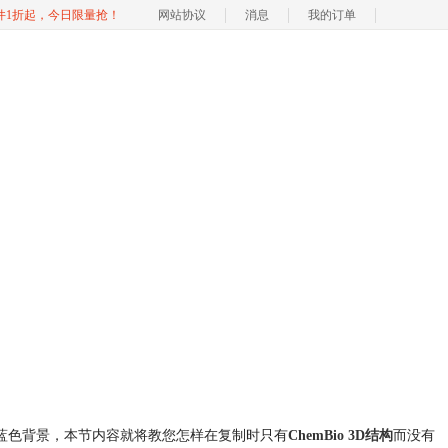
软件1折起，今日限量抢！
网站协议
消息
我的订单
去除蓝色背景，本节内容就将教您怎样在复制时只有
ChemBio 3D结构
而没有